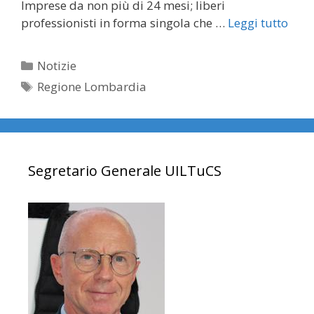
Imprese da non più di 24 mesi; liberi
professionisti in forma singola che …
Leggi tutto
Categorie
Notizie
Tag
Regione Lombardia
Segretario Generale UILTuCS