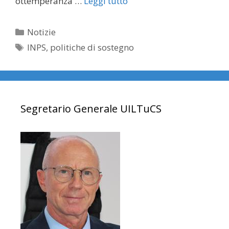
ottemperanza …
Leggi tutto
Categorie
Notizie
Tag
INPS
,
politiche di sostegno
Segretario Generale UILTuCS