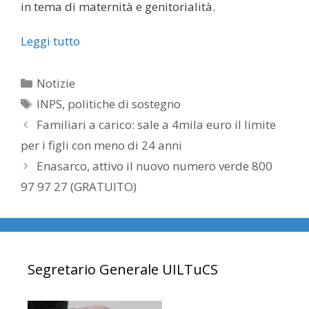
in tema di maternità e genitorialità.
Leggi tutto
Categorie
Notizie
Tag
INPS
,
politiche di sostegno
Familiari a carico: sale a 4mila euro il limite
per i figli con meno di 24 anni
Enasarco, attivo il nuovo numero verde 800
97 97 27 (GRATUITO)
Segretario Generale UILTuCS