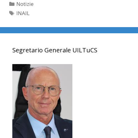
Categorie
Notizie
Tag
INAIL
Segretario Generale UILTuCS