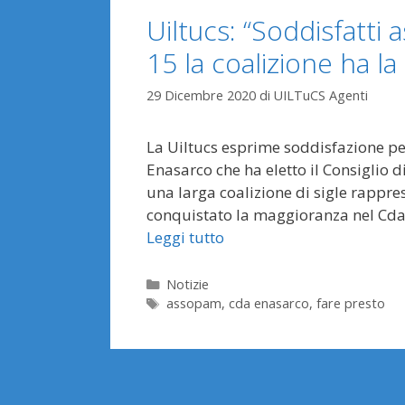
Uiltucs: “Soddisfatti 
15 la coalizione ha l
29 Dicembre 2020
di
UILTuCS Agenti
La Uiltucs esprime soddisfazione per
Enasarco che ha eletto il Consiglio d
una larga coalizione di sigle rappre
conquistato la maggioranza nel Cda 
Leggi tutto
Categorie
Notizie
Tag
assopam
,
cda enasarco
,
fare presto