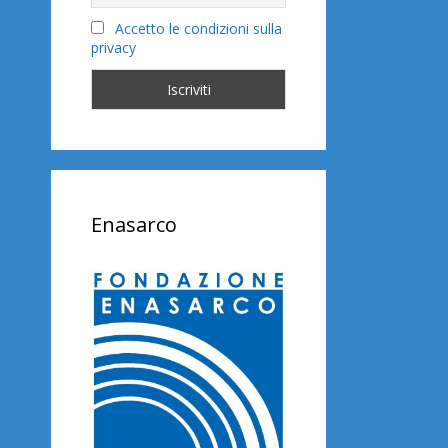
Accetto le condizioni sulla
privacy
Enasarco