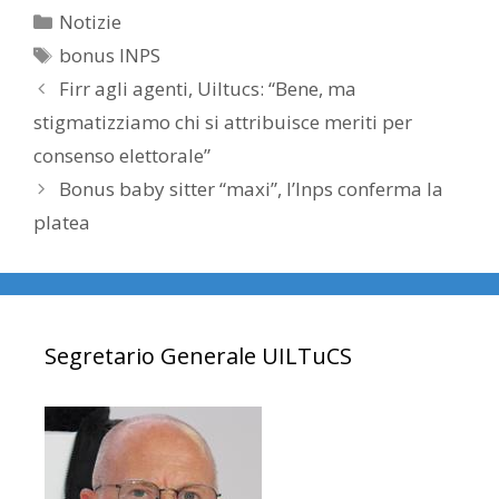
Categorie
Notizie
Tag
bonus INPS
Firr agli agenti, Uiltucs: “Bene, ma
stigmatizziamo chi si attribuisce meriti per
consenso elettorale”
Bonus baby sitter “maxi”, l’Inps conferma la
platea
Segretario Generale UILTuCS