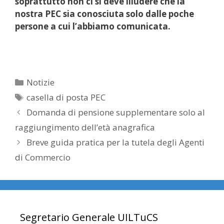
soprattutto non ci si deve illudere che la
nostra PEC sia conosciuta solo dalle poche
persone a cui l’abbiamo comunicata.
Categorie
Notizie
Tag
casella di posta PEC
Domanda di pensione supplementare solo al
raggiungimento dell’età anagrafica
Breve guida pratica per la tutela degli Agenti
di Commercio
Segretario Generale UILTuCS