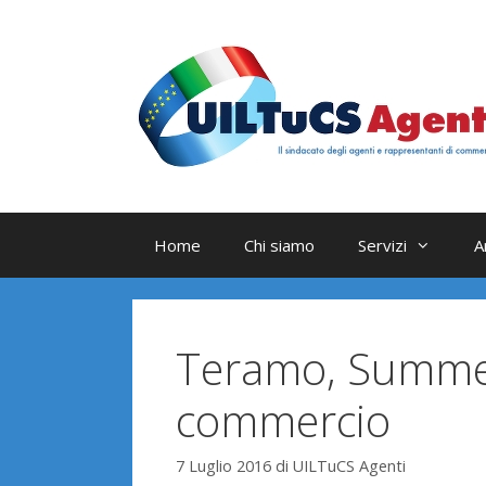
Vai
al
contenuto
Home
Chi siamo
Servizi
A
Teramo, Summer
commercio
7 Luglio 2016
di
UILTuCS Agenti