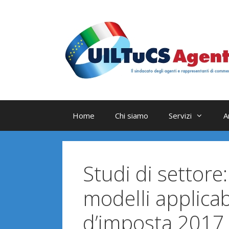
Vai
al
contenuto
Home
Chi siamo
Servizi
A
Studi di settore
modelli applicabi
d’imposta 2017