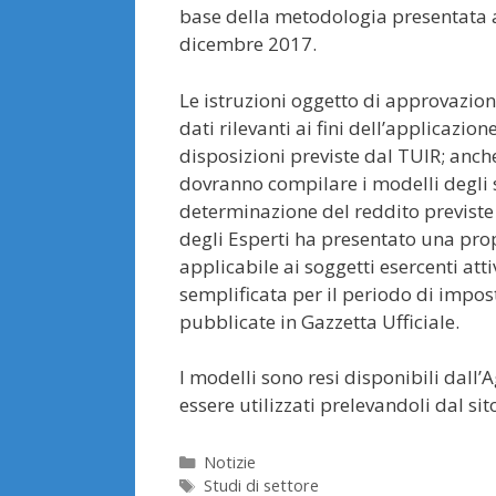
base della metodologia presentata a
dicembre 2017.
Le istruzioni oggetto di approvazio
dati rilevanti ai fini dell’applicazio
disposizioni previste dal TUIR; anch
dovranno compilare i modelli degli s
determinazione del reddito previste
degli Esperti ha presentato una prop
applicabile ai soggetti esercenti att
semplificata per il periodo di impo
pubblicate in Gazzetta Ufficiale.
I modelli sono resi disponibili dall’
essere utilizzati prelevandoli dal si
Categorie
Notizie
Tag
Studi di settore