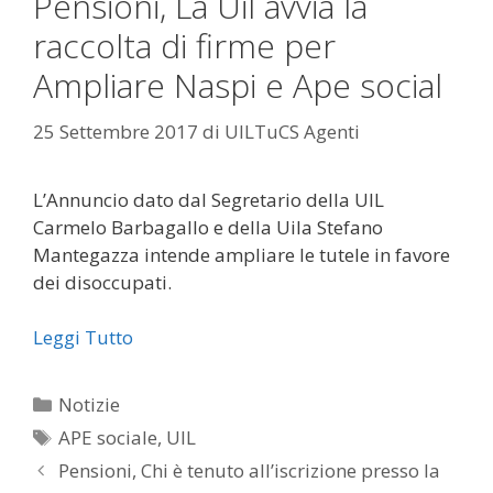
Pensioni, La Uil avvia la
raccolta di firme per
Ampliare Naspi e Ape social
25 Settembre 2017
di
UILTuCS Agenti
L’Annuncio dato dal Segretario della UIL
Carmelo Barbagallo e della Uila Stefano
Mantegazza intende ampliare le tutele in favore
dei disoccupati.
Leggi Tutto
Categorie
Notizie
Tag
APE sociale
,
UIL
Pensioni, Chi è tenuto all’iscrizione presso la