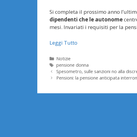
Si completa il prossimo anno l’ultim
dipendenti che le autonome
centr
mesi. Invariati i requisiti per la pen
Leggi Tutto
Categorie
Notizie
Tag
pensione donna
Spesometro, sulle sanzioni no alla discrez
Pensioni: la pensione anticipata interro