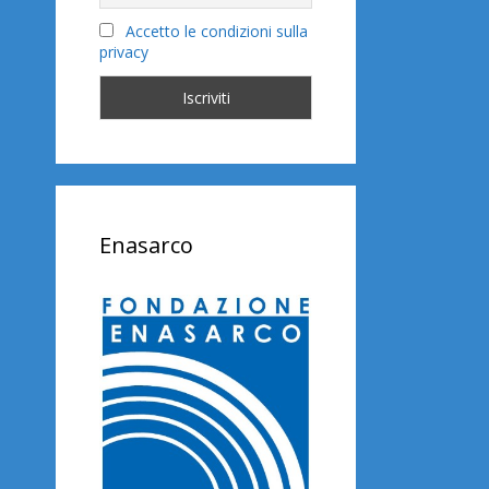
Accetto le condizioni sulla
privacy
Enasarco