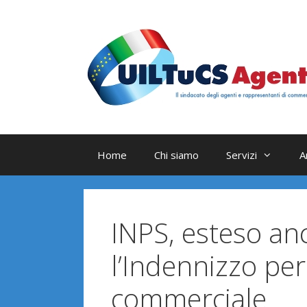
Vai
al
contenuto
Home
Chi siamo
Servizi
A
INPS, esteso an
l’Indennizzo per
commerciale