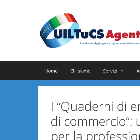
Vai
al
contenuto
Home
Chi siamo
Servizi
A
I “Quaderni di 
di commercio”:
per la professi