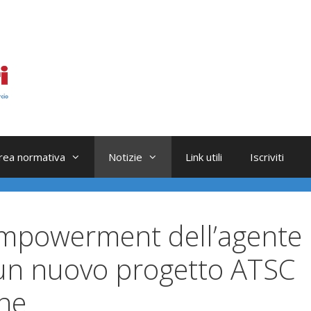
rea normativa
Notizie
Link utili
Iscriviti
empowerment dell’agente
 un nuovo progetto ATSC
one