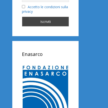
Accetto le condizioni sulla
privacy
Enasarco