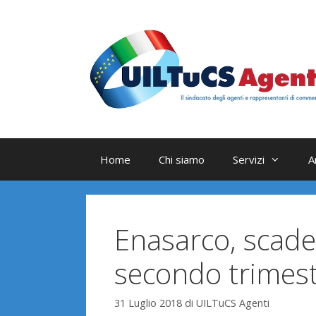
Vai
al
contenuto
Home
Chi siamo
Servizi
A
Enasarco, scade
secondo trimes
31 Luglio 2018
di
UILTuCS Agenti