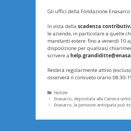
Gli uffici della Fondazione Enasarco
In vista della
scadenza contributiv
le aziende, in particolare a quelle c
mandanti estere: fino a venerdì 10 a
disposizione per qualsiasi chiarime
scrivere a
help.grandiditte@enasar
Resterà regolarmente attivo (escluso
osserverà il consueto orario 08:30-1
Categorie
Notizie
Enasarco, depositata alla Camera un’int
Enasarco, la pensione anticipata può ess