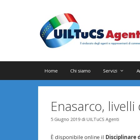
Vai
al
contenuto
Home
Chi siamo
Servizi
A
Enasarco, livelli
5 Giugno 2019
di
UILTuCS Agenti
È disponibile online il
Disciplinare d