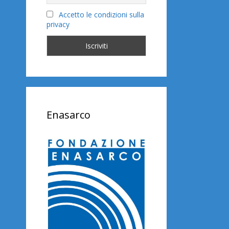
Accetto le condizioni sulla
privacy
Enasarco