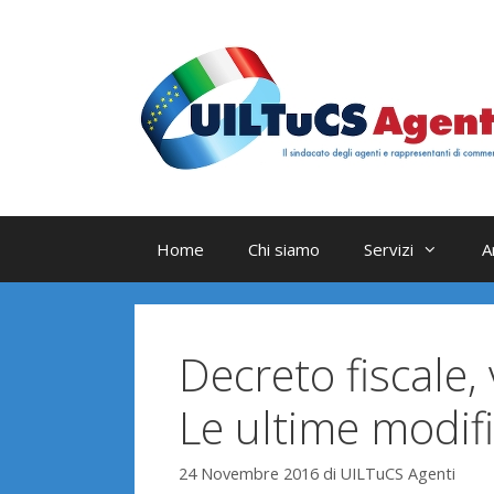
Vai
al
contenuto
Home
Chi siamo
Servizi
A
Decreto fiscale,
Le ultime modif
24 Novembre 2016
di
UILTuCS Agenti