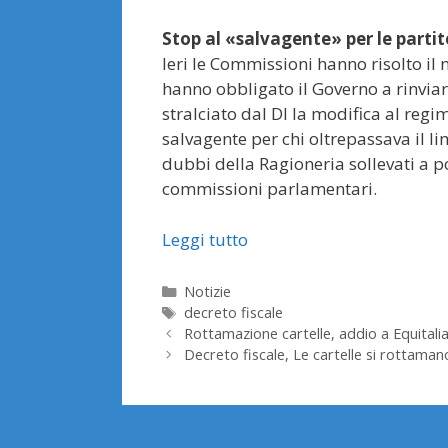
Stop al «salvagente» per le partit
Ieri le Commissioni hanno risolto i
hanno obbligato il Governo a rinviar
stralciato dal Dl la modifica al regi
salvagente per chi oltrepassava il li
dubbi della Ragioneria sollevati a pos
commissioni parlamentari.
Leggi tutto
Categorie
Notizie
Tag
decreto fiscale
Rottamazione cartelle, addio a Equitalia 
Decreto fiscale, Le cartelle si rottaman