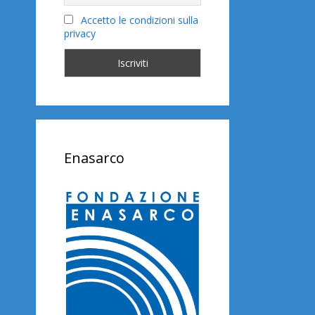
Accetto le condizioni sulla
privacy
Enasarco