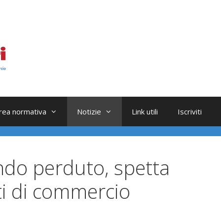
rea normativa
Notizie
Link utili
Iscriviti
ndo perduto, spetta
ti di commercio