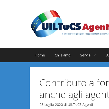
Vai
al
contenuto
Home
Chi siamo
Servizi
A
Contributo a fo
anche agli agen
28 Luglio 2020
di
UILTuCS Agenti