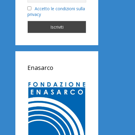
Accetto le condizioni sulla
privacy
Enasarco