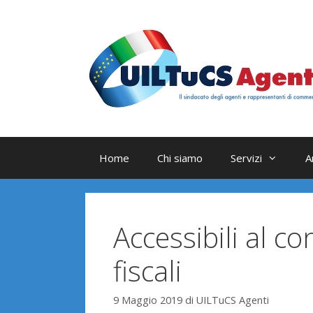
Vai
al
contenuto
Home
Chi siamo
Servizi
A
Accessibili al co
fiscali
9 Maggio 2019
di
UILTuCS Agenti