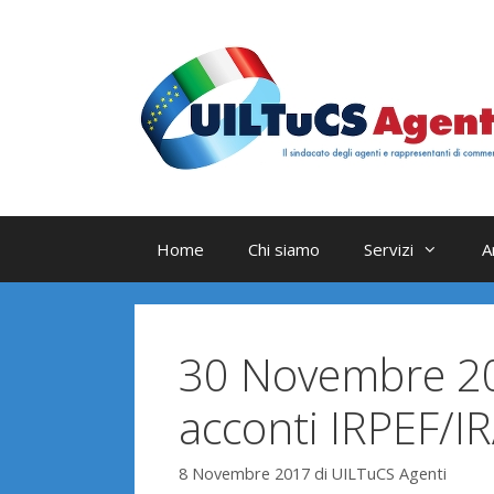
Vai
al
contenuto
Home
Chi siamo
Servizi
A
30 Novembre 201
acconti IRPEF/I
8 Novembre 2017
di
UILTuCS Agenti