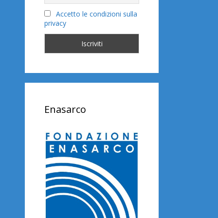
Accetto le condizioni sulla
privacy
Enasarco