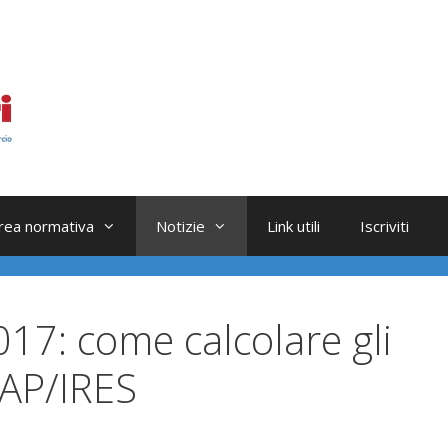
rea normativa
Notizie
Link utili
Iscriviti
7: come calcolare gli
RAP/IRES