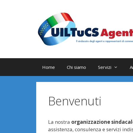
Vai
al
contenuto
Home
Chi siamo
Servizi
A
Benvenuti
La nostra
organizzazione sindacal
assistenza, consulenza e servizi ind